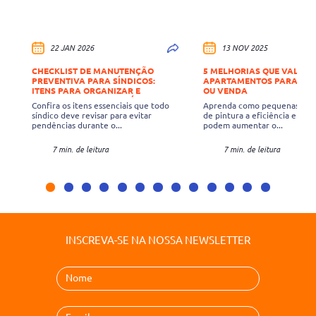
22 JAN 2026
13 NOV 2025
CHECKLIST DE MANUTENÇÃO
5 MELHORIAS QUE VALOR
PREVENTIVA PARA SÍNDICOS:
APARTAMENTOS PARA LO
ITENS PARA ORGANIZAR E
OU VENDA
COLOCAR EM DIA NO INÍCIO DE
Confira os itens essenciais que todo
Aprenda como pequenas mel
2026
síndico deve revisar para evitar
de pintura a eficiência ener
pendências durante o...
podem aumentar o...
7 min. de leitura
7 min. de leitura
INSCREVA-SE NA NOSSA NEWSLETTER