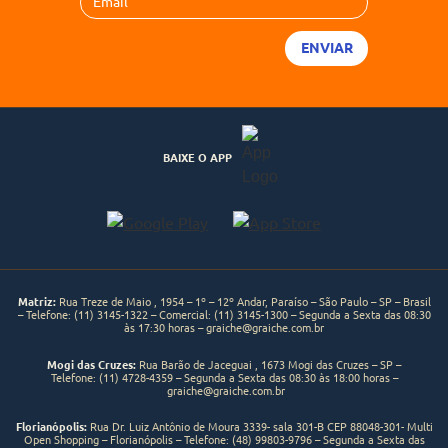
BAIXE O APP
Matriz:
Rua Treze de Maio , 1954 – 1º – 12º Andar, Paraíso – São Paulo – SP – Brasil
– Telefone:
(11) 3145-1322
– Comercial:
(11) 3145-1300
– Segunda a Sexta das 08:30
às 17:30 horas –
graiche@graiche.com.br
Mogi das Cruzes:
Rua Barão de Jaceguai , 1673 Mogi das Cruzes – SP –
Telefone:
(11) 4728-4359
– Segunda a Sexta das 08:30 às 18:00 horas –
graiche@graiche.com.br
Florianópolis:
Rua Dr. Luiz Antônio de Moura 3339- sala 301-B CEP 88048-301- Multi
Open Shopping – Florianópolis – Telefone: (48) 99803-9796 – Segunda a Sexta das