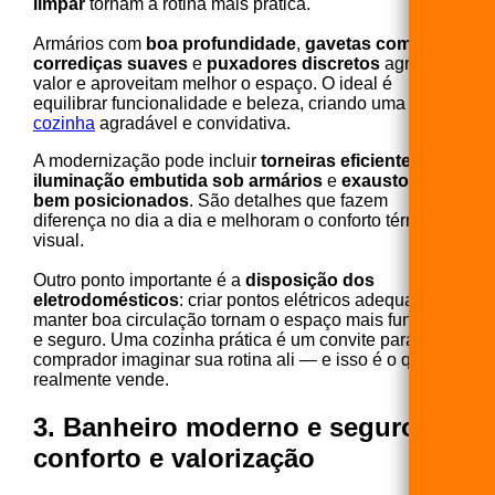
limpar
tornam a rotina mais prática.
Armários com
boa profundidade
,
gavetas com
corrediças suaves
e
puxadores discretos
agregam
valor e aproveitam melhor o espaço. O ideal é
equilibrar funcionalidade e beleza, criando uma
cozinha
agradável e convidativa.
A modernização pode incluir
torneiras eficientes
,
iluminação embutida sob armários
e
exaustores
bem posicionados
. São detalhes que fazem
diferença no dia a dia e melhoram o conforto térmico e
visual.
Outro ponto importante é a
disposição dos
eletrodomésticos
: criar pontos elétricos adequados e
manter boa circulação tornam o espaço mais funcional
e seguro. Uma cozinha prática é um convite para o
comprador imaginar sua rotina ali — e isso é o que
realmente vende.
3. Banheiro moderno e seguro:
conforto e valorização