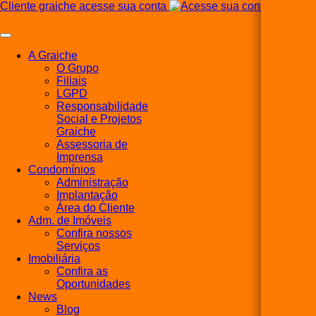
Cliente graiche acesse sua conta
A Graiche
O Grupo
Filiais
LGPD
Responsabilidade
Social e Projetos
Graiche
Assessoria de
Imprensa
Condomínios
Administração
Implantação
Área do Cliente
Adm. de Imóveis
Confira nossos
Serviços
Imobiliária
Confira as
Oportunidades
News
Blog