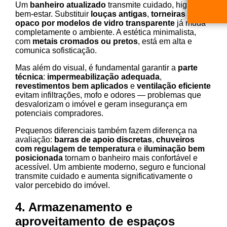
Um
banheiro atualizado
transmite cuidado, higiene e
bem-estar. Substituir
louças antigas
,
torneiras
e
box
opaco por modelos de vidro transparente
já muda
completamente o ambiente. A estética minimalista,
com
metais cromados ou pretos
, está em alta e
comunica sofisticação.
Mas além do visual, é fundamental garantir a
parte
técnica
:
impermeabilização adequada
,
revestimentos bem aplicados
e
ventilação eficiente
evitam infiltrações, mofo e odores — problemas que
desvalorizam o imóvel e geram insegurança em
potenciais compradores.
Pequenos diferenciais também fazem diferença na
avaliação:
barras de apoio discretas
,
chuveiros
com regulagem de temperatura
e
iluminação bem
posicionada
tornam o banheiro mais confortável e
acessível. Um ambiente moderno, seguro e funcional
transmite cuidado e aumenta significativamente o
valor percebido do imóvel.
4. Armazenamento e
aproveitamento de espaços