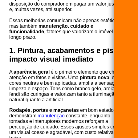
disposição do comprador em pagar um valor justo —
e, muitas vezes, até superior.
Essas melhorias comunicam não apenas estética,
mas também
manutenção, cuidado e
funcionalidade
, fatores que valorizam o imóvel a
longo prazo.
1. Pintura, acabamentos e piso: o
impacto visual imediato
A
aparência geral
é o primeiro elemento que chama
atenção em fotos e visitas. Uma
pintura nova
, em
cores neutras e bem aplicadas, amplia a sensação de
limpeza e espaço. Tons como branco gelo, areia e
fendi são curingas e valorizam tanto a iluminação
natural quanto a artificial.
Rodapés, portas e maçanetas
em bom estado
demonstram
manutenção
constante, enquanto
tomadas e interruptores modernos reforçam a
percepção de cuidado. Esses ajustes simples criam
um visual coeso e agradável, com custo relativamente
baixo.