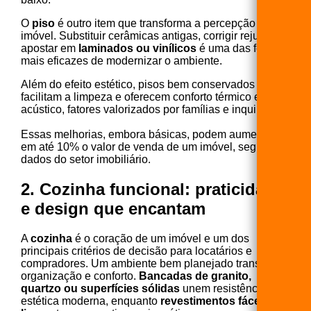
O
piso
é outro item que transforma a percepção do
imóvel. Substituir cerâmicas antigas, corrigir rejuntes e
apostar em
laminados ou vinílicos
é uma das formas
mais eficazes de modernizar o ambiente.
Além do efeito estético, pisos bem conservados
facilitam a limpeza e oferecem conforto térmico e
acústico, fatores valorizados por famílias e inquilinos.
Essas melhorias, embora básicas, podem aumentar
em até 10% o valor de venda de um imóvel, segundo
dados do setor imobiliário.
2. Cozinha funcional: praticidade
e design que encantam
A
cozinha
é o coração de um imóvel e um dos
principais critérios de decisão para locatários e
compradores. Um ambiente bem planejado transmite
organização e conforto.
Bancadas de granito,
quartzo ou superfícies sólidas
unem resistência e
estética moderna, enquanto
revestimentos fáceis de