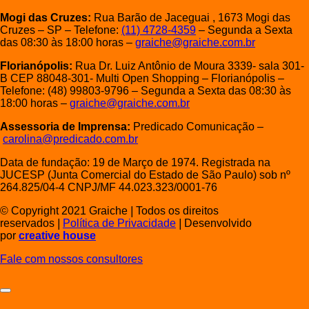
Mogi das Cruzes:
Rua Barão de Jaceguai , 1673 Mogi das
Cruzes – SP – Telefone:
(11) 4728-4359
– Segunda a Sexta
das 08:30 às 18:00 horas –
graiche@graiche.com.br
Florianópolis:
Rua Dr. Luiz Antônio de Moura 3339- sala 301-
B CEP 88048-301- Multi Open Shopping – Florianópolis –
Telefone: (48) 99803-9796 – Segunda a Sexta das 08:30 às
18:00 horas –
graiche@graiche.com.br
Assessoria de Imprensa:
Predicado Comunicação –
carolina@predicado.com.br
Data de fundação: 19 de Março de 1974. Registrada na
JUCESP (Junta Comercial do Estado de São Paulo) sob nº
264.825/04-4 CNPJ/MF 44.023.323/0001-76
© Copyright 2021 Graiche
|
Todos os direitos
reservados
|
Política de Privacidade
|
Desenvolvido
por
creative house
Fale com nossos consultores