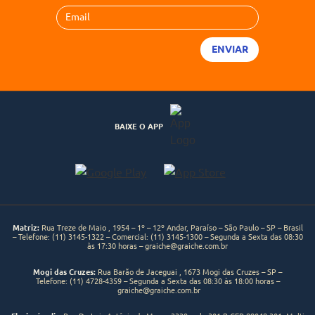
BAIXE O APP
Matriz:
Rua Treze de Maio , 1954 – 1º – 12º Andar, Paraíso – São Paulo – SP – Brasil
– Telefone:
(11) 3145-1322
– Comercial:
(11) 3145-1300
– Segunda a Sexta das 08:30
às 17:30 horas –
graiche@graiche.com.br
Mogi das Cruzes:
Rua Barão de Jaceguai , 1673 Mogi das Cruzes – SP –
Telefone:
(11) 4728-4359
– Segunda a Sexta das 08:30 às 18:00 horas –
graiche@graiche.com.br