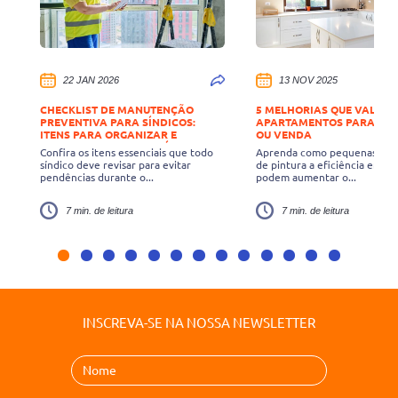
22 JAN 2026
13 NOV 2025
CHECKLIST DE MANUTENÇÃO
5 MELHORIAS QUE VALOR
PREVENTIVA PARA SÍNDICOS:
APARTAMENTOS PARA LO
ITENS PARA ORGANIZAR E
OU VENDA
COLOCAR EM DIA NO INÍCIO DE
Confira os itens essenciais que todo
Aprenda como pequenas mel
2026
síndico deve revisar para evitar
de pintura a eficiência ener
pendências durante o...
podem aumentar o...
7 min. de leitura
7 min. de leitura
INSCREVA-SE NA NOSSA NEWSLETTER