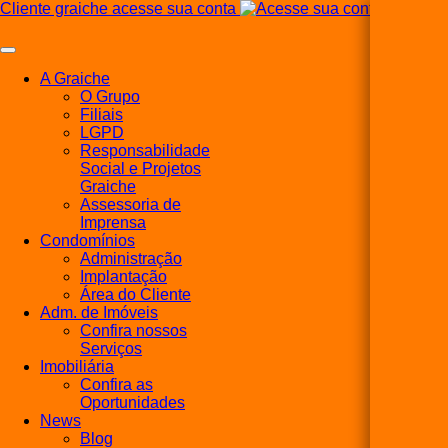
Cliente graiche acesse sua conta
A Graiche
O Grupo
Filiais
LGPD
Responsabilidade
Social e Projetos
Graiche
Assessoria de
Imprensa
Condomínios
Administração
Implantação
Área do Cliente
Adm. de Imóveis
Confira nossos
Serviços
Imobiliária
Confira as
Oportunidades
News
Blog