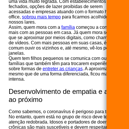
uma vida muito regrada. Com estabelecimentos
fechados, opções de lazer proibidas de serem
acessadas e empresas atuando com o formato home
office,
sobrou mais tempo
para ficarmos acolhidos em
nossos lares.
Assim, quem mora com a
família
começou a conviver
mais com as pessoas em casa. Já quem mora só teve
que se aproximar por meios digitais, como chamadas
de vídeos. Com mais pessoas em suas casas, é mais
comum ouvir os vizinhos e, até mesmo, vê-los pelas
janelas.
Quem tem filhos pequenos se comunica com outras
famílias que também têm para trocarem experiências
sobre formas de
entreter as crianças
. A aproximação,
mesmo que de uma forma diferenciada, ficou mais
intensa.
Desenvolvimento de empatia e amor
ao próximo
Como sabemos, o coronavírus é perigoso para todos.
No entanto, quem está no grupo de risco deve ter
atenção redobrada. Idosos e portadores de doenças
crônicas são mais suscetíveis e devem respeitar o