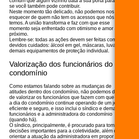
comum que algum vizinho bata à sua porta para saber
se você também pode contribuir.
Neste momento tão delicado, não podemos nos
esquecer de quem não tem os acessos que nós
temos. A união transforma e faz com que esse
momento seja enfrentado com otimismo e amor ao
próximo.
Lembre-se: todas as ações devem ser feitas com os
devidos cuidados: álcool em gel, máscaras, luvas e
demais equipamentos de proteção individual.
Valorização dos funcionários do
condomínio
Como estamos falando sobre as mudanças de
atitudes dentro dos condomínio, não podemos deixar
de valorizar os funcionários que fazem com que o dia
a dia do condomínio continue operando de um jeito
eficiente e seguro, e isso inclui o síndico e demais
funcionários e a administradora do condomínio
(quando há).
O síndico, principalmente, é procurado para tomar
decisões importantes para a coletividade, além de
orientar a atuação da administradora em propor ações