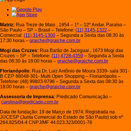
Matriz:
Rua Treze de Maio , 1954 – 1º – 12º Andar, Paraíso –
São Paulo – SP – Brasil – Telefone:
(11) 3145-1322
–
Comercial:
(11) 3145-1300
– Segunda a Sexta das 08:30 às
17:30 horas –
graiche@graiche.com.br
Mogi das Cruzes:
Rua Barão de Jaceguai , 1673 Mogi das
Cruzes – SP – Telefone:
(11) 4728-4359
– Segunda a Sexta
das 08:30 às 18:00 horas –
graiche@graiche.com.br
Florianópolis:
Rua Dr. Luiz Antônio de Moura 3339- sala 301-
B CEP 88048-301- Multi Open Shopping – Florianópolis –
Telefone: (48) 99803-9796 – Segunda a Sexta das 08:30 às
18:00 horas –
graiche@graiche.com.br
Assessoria de Imprensa:
Predicado Comunicação –
carolina@predicado.com.br
Data de fundação: 19 de Março de 1974. Registrada na
JUCESP (Junta Comercial do Estado de São Paulo) sob nº
264.825/04-4 CNPJ/MF 44.023.323/0001-76