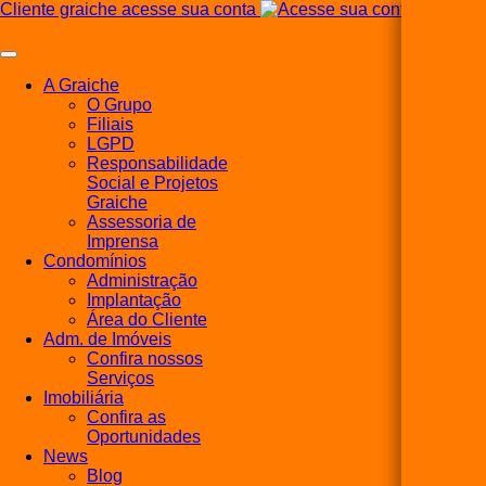
Cliente graiche acesse sua conta
A Graiche
O Grupo
Filiais
LGPD
Responsabilidade
Social e Projetos
Graiche
Assessoria de
Imprensa
Condomínios
Administração
Implantação
Área do Cliente
Adm. de Imóveis
Confira nossos
Serviços
Imobiliária
Confira as
Oportunidades
News
Blog