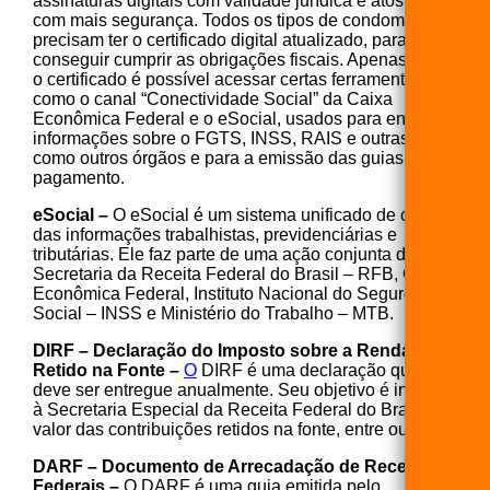
assinaturas digitais com validade jurídica e atos online
com mais segurança. Todos os tipos de condomínios
precisam ter o certificado digital atualizado, para
conseguir cumprir as obrigações fiscais. Apenas com
o certificado é possível acessar certas ferramentas
como o canal “Conectividade Social” da Caixa
Econômica Federal e o eSocial, usados para enviar
informações sobre o FGTS, INSS, RAIS e outras, bem
como outros órgãos e para a emissão das guias de
pagamento.
eSocial –
O eSocial é um sistema unificado de coleta
das informações trabalhistas, previdenciárias e
tributárias. Ele faz parte de uma ação conjunta da
Secretaria da Receita Federal do Brasil – RFB, Caixa
Econômica Federal, Instituto Nacional do Seguro
Social – INSS e Ministério do Trabalho – MTB.
DIRF – Declaração do Imposto sobre a Renda
Retido na Fonte –
O
DIRF é uma declaração que
deve ser entregue anualmente. Seu objetivo é informar
à Secretaria Especial da Receita Federal do Brasil o
valor das contribuições retidos na fonte, entre outros.
DARF – Documento de Arrecadação de Receitas
Federais –
O DARF é uma guia emitida pelo