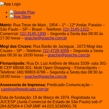
Matriz:
Rua Treze de Maio , 1954 – 1º – 12º Andar, Paraíso –
São Paulo – SP – Brasil – Telefone:
(11) 3145-1322
–
Comercial:
(11) 3145-1300
– Segunda a Sexta das 08:30 às
17:30 horas –
graiche@graiche.com.br
Mogi das Cruzes:
Rua Barão de Jaceguai , 1673 Mogi das
Cruzes – SP – Telefone:
(11) 4728-4359
– Segunda a Sexta
das 08:30 às 18:00 horas –
graiche@graiche.com.br
Florianópolis:
Rua Dr. Luiz Antônio de Moura 3339- sala 301-
B CEP 88048-301- Multi Open Shopping – Florianópolis –
Telefone: (48) 99803-9796 – Segunda a Sexta das 08:30 às
18:00 horas –
graiche@graiche.com.br
Assessoria de Imprensa:
Predicado Comunicação –
carolina@predicado.com.br
Data de fundação: 19 de Março de 1974. Registrada na
JUCESP (Junta Comercial do Estado de São Paulo) sob nº
264.825/04-4 CNPJ/MF 44.023.323/0001-76