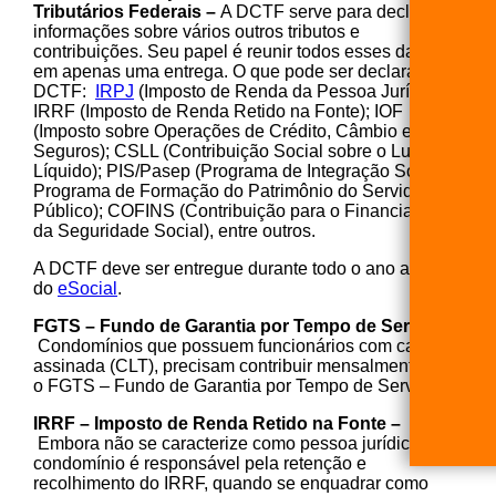
Tributários Federais –
A DCTF serve para declarar
informações sobre vários outros tributos e
contribuições. Seu papel é reunir todos esses dados
em apenas uma entrega. O que pode ser declarado na
DCTF:
IRPJ
(Imposto de Renda da Pessoa Jurídica);
IRRF (Imposto de Renda Retido na Fonte); IOF
(Imposto sobre Operações de Crédito, Câmbio e
Seguros); CSLL (Contribuição Social sobre o Lucro
Líquido); PIS/Pasep (Programa de Integração Social e
Programa de Formação do Patrimônio do Servidor
Público); COFINS (Contribuição para o Financiamento
da Seguridade Social), entre outros.
A DCTF deve ser entregue durante todo o ano através
do
eSocial
.
FGTS – Fundo de Garantia por Tempo de Serviço –
Condomínios que possuem funcionários com carteira
assinada (CLT), precisam contribuir mensalmente para
o FGTS – Fundo de Garantia por Tempo de Serviço.
IRRF – Imposto de Renda Retido na Fonte –
Embora não se caracterize como pessoa jurídica, o
condomínio é responsável pela retenção e
recolhimento do IRRF, quando se enquadrar como