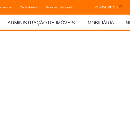
(?)
ha senha
Cadastre-se
Acesso colaborador
FAVORITOS
ADMINISTRAÇÃO DE IMÓVEIS
IMOBILIÁRIA
N