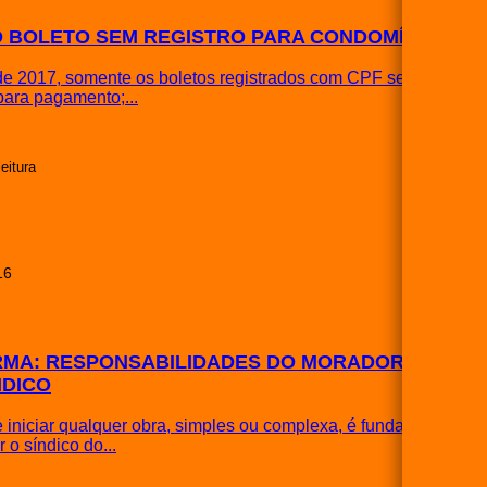
O BOLETO SEM REGISTRO PARA CONDOMÍNIOS
 de 2017, somente os boletos registrados com CPF serão
para pagamento;...
leitura
16
MA: RESPONSABILIDADES DO MORADOR E
NDICO
 iniciar qualquer obra, simples ou complexa, é fundamental
r o síndico do...