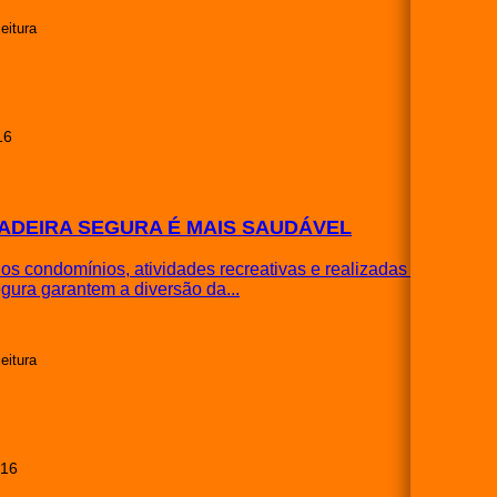
leitura
16
ADEIRA SEGURA É MAIS SAUDÁVEL
os condomínios, atividades recreativas e realizadas de
gura garantem a diversão da...
leitura
016