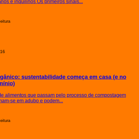
ários e inquilinos Os primeiros sinais...
leitura
016
rgânico: sustentabilidade começa em casa (e no
ínio)
de alimentos que passam pelo processo de compostagem
rmam-se em adubo e podem...
leitura