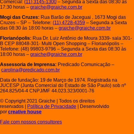
Comercial:
(11) 3145-1300
– Segunda a Sexta das 08:30 às
17:30 horas –
graiche@graiche.com.br
Mogi das Cruzes:
Rua Barão de Jaceguai , 1673 Mogi das
Cruzes – SP – Telefone:
(11) 4728-4359
– Segunda a Sexta
das 08:30 às 18:00 horas –
graiche@graiche.com.br
Florianópolis:
Rua Dr. Luiz Antônio de Moura 3339- sala 301-
B CEP 88048-301- Multi Open Shopping – Florianópolis –
Telefone: (48) 99803-9796 – Segunda a Sexta das 08:30 às
18:00 horas –
graiche@graiche.com.br
Assessoria de Imprensa:
Predicado Comunicação –
carolina@predicado.com.br
Data de fundação: 19 de Março de 1974. Registrada na
JUCESP (Junta Comercial do Estado de São Paulo) sob nº
264.825/04-4 CNPJ/MF 44.023.323/0001-76
© Copyright 2021 Graiche
|
Todos os direitos
reservados
|
Política de Privacidade
|
Desenvolvido
por
creative house
Fale com nossos consultores