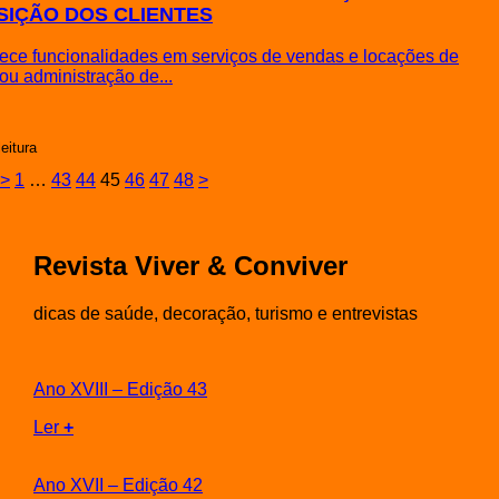
SIÇÃO DOS CLIENTES
rece funcionalidades em serviços de vendas e locações de
ou administração de...
leitura
>
1
…
43
44
45
46
47
48
>
Revista Viver & Conviver
dicas de saúde, decoração, turismo e entrevistas
Ano XVIII – Edição 43
Ler
+
Ano XVII – Edição 42