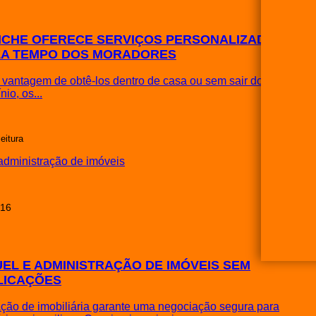
ICHE OFERECE SERVIÇOS PERSONALIZADOS E
ZA TEMPO DOS MORADORES
vantagem de obtê-los dentro de casa ou sem sair do
io, os...
leitura
016
EL E ADMINISTRAÇÃO DE IMÓVEIS SEM
LICAÇÕES
ção de imobiliária garante uma negociação segura para