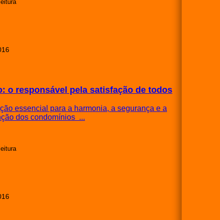
leitura
016
o: o responsável pela satisfação de todos
ção essencial para a harmonia, a segurança e a
ção dos condomínios ...
leitura
016