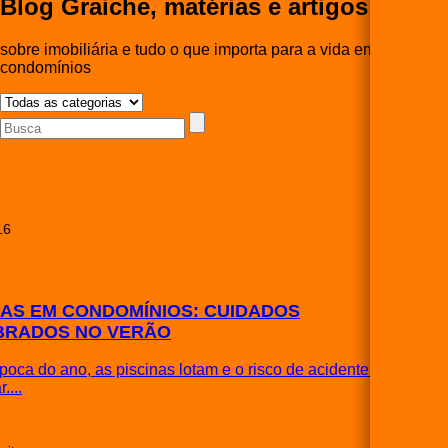
Blog Graiche, matérias e artigos
sobre imobiliária e tudo o que importa para a vida em
condomínios
16
NAS EM CONDOMÍNIOS: CUIDADOS
BRADOS NO VERÃO
oca do ano, as piscinas lotam e o risco de acidentes pode
....