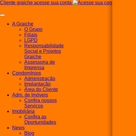
Cliente graiche acesse sua conta
A Graiche
O Grupo
Filiais
LGPD
Responsabilidade
Social e Projetos
Graiche
Assessoria de
Imprensa
Condomínios
Administração
Implantação
Área do Cliente
Adm. de Imóveis
Confira nossos
Serviços
Imobiliária
Confira as
Oportunidades
News
Blog