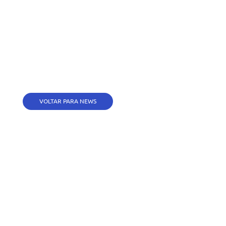
VOLTAR PARA NEWS
Faça seu cadastro para não perder
nossos conteúdos: