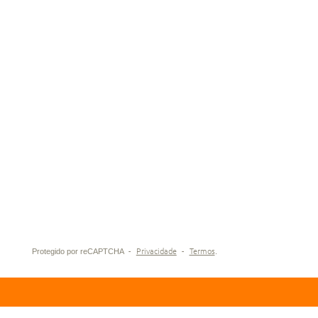
Eu aceito receber informações sobre o Grupo
Graiche por e-mail, Whatsapp, SMS e/ou telefone.
-
Privacidade
-
Termos
Protegido por reCAPTCHA
.