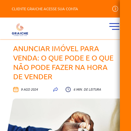
CLIENTE GRAICHE ACESSE SUA CONTA
ANUNCIAR IMÓVEL PARA
VENDA: O QUE PODE E O QUE
NÃO PODE FAZER NA HORA
DE VENDER
9 AGO 2024
6 MIN. DE LEITURA