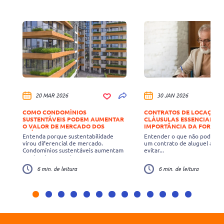
20 MAR 2026
30 JAN 2026
COMO CONDOMÍNIOS
CONTRATOS DE LOCAÇÃO:
SUSTENTÁVEIS PODEM AUMENTAR
CLÁUSULAS ESSENCIAIS E 
O VALOR DE MERCADO DOS
IMPORTÂNCIA DA FORMA
IMÓVEIS
POR ESCRITO PARA SEGU
Entenda porque sustentabilidade
Entender o que não pode fal
JURÍDICA
virou diferencial de mercado.
um contrato de aluguel ajuda
Condomínios sustentáveis aumentam
evitar...
o valor de mercado...
6 min. de leitura
6 min. de leitura