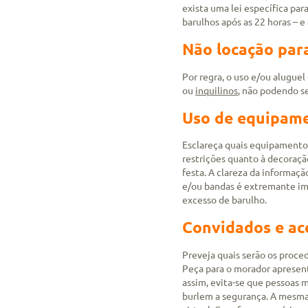
exista uma lei específica par
barulhos após as 22 horas – 
Não locação para
Por regra, o uso e/ou aluguel
ou
inquilinos
, não podendo se
Uso de equipame
Esclareça quais equipamentos
restrições quanto à decoração
festa. A clareza da informaç
e/ou bandas é extremante im
excesso de barulho.
Convidados e ac
Preveja quais serão os proc
Peça para o morador apresent
assim, evita-se que pessoas
burlem a segurança. A mesma