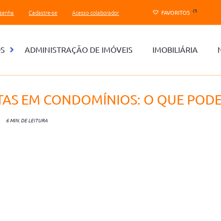
(?)
 senha
Cadastre-se
Acesso colaborador
FAVORITOS
OS
ADMINISTRAÇÃO DE IMÓVEIS
IMOBILIÁRIA
TAS EM CONDOMÍNIOS: O QUE POD
6 MIN. DE LEITURA