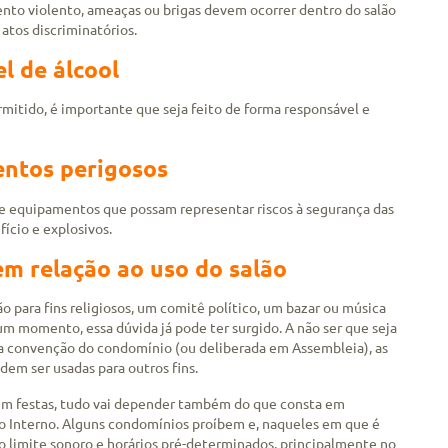
o violento, ameaças ou brigas devem ocorrer dentro do salão
atos discriminatórios.
l de álcool
itido, é importante que seja feito de forma responsável e
ntos perigosos
s e equipamentos que possam representar riscos à segurança das
fício e explosivos.
em relação ao uso do salão
lão para fins religiosos, um comitê político, um bazar ou música
m momento, essa dúvida já pode ter surgido. A não ser que seja
 convenção do condomínio (ou deliberada em Assembleia), as
dem ser usadas para outros fins.
 em festas, tudo vai depender também do que consta em
 Interno. Alguns condomínios proíbem e, naqueles em que é
 o limite sonoro e horários pré-determinados, principalmente no