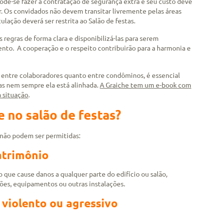
 pode-se fazer a contratação de segurança extra e seu custo deve
r. Os convidados não devem transitar livremente pelas áreas
lação deverá ser restrita ao Salão de festas.
regras de forma clara e disponibilizá-las para serem
nto. A cooperação e o respeito contribuirão para a harmonia e
.
entre colaboradores quanto entre condôminos, é essencial
as nem sempre ela está alinhada.
A Graiche tem um e-book com
a situação
.
 no salão de festas?
 não podem ser permitidas:
atrimônio
 que cause danos a qualquer parte do edifício ou salão,
ções, equipamentos ou outras instalações.
iolento ou agressivo