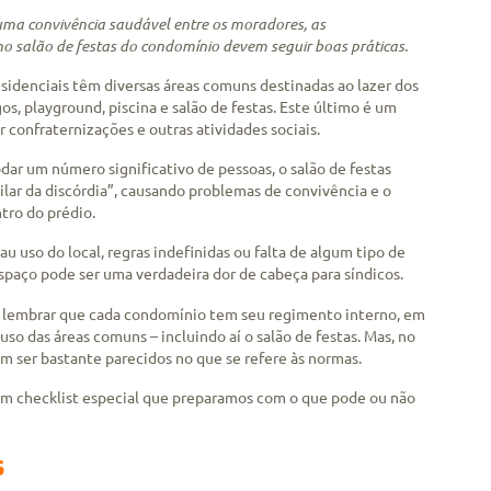
uma convivência saudável entre os moradores, as
no salão de festas do condomínio devem seguir boas práticas.
sidenciais têm diversas áreas comuns destinadas ao lazer dos
s, playground, piscina e salão de festas. Este último é um
 confraternizações e outras atividades sociais.
dar um número significativo de pessoas, o salão de festas
ilar da discórdia”, causando problemas de convivência e o
ro do prédio.
au uso do local, regras indefinidas ou falta de algum tipo de
espaço pode ser uma verdadeira dor de cabeça para síndicos.
le lembrar que cada condomínio tem seu regimento interno, em
uso das áreas comuns – incluindo aí o salão de festas. Mas, no
m ser bastante parecidos no que se refere às normas.
 um checklist especial que preparamos com o que pode ou não
s