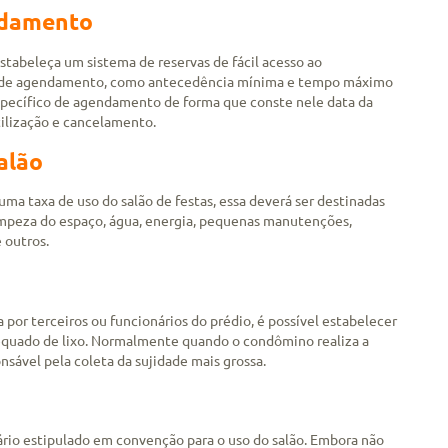
ndamento
stabeleça um sistema de reservas de fácil acesso ao
s de agendamento, como antecedência mínima e tempo máximo
específico de agendamento de forma que conste nele data da
utilização e cancelamento.
alão
uma taxa de uso do salão de festas, essa deverá ser destinadas
impeza do espaço, água, energia, pequenas manutenções,
 outros.
a por terceiros ou funcionários do prédio, é possível estabelecer
dequado de lixo. Normalmente quando o condômino realiza a
nsável pela coleta da sujidade mais grossa.
ário estipulado em convenção para o uso do salão. Embora não