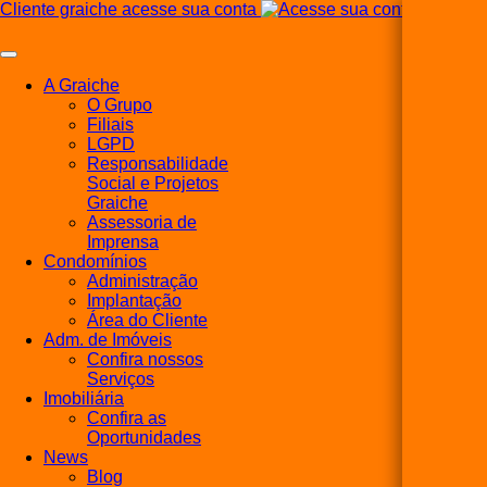
Cliente graiche acesse sua conta
A Graiche
O Grupo
Filiais
LGPD
Responsabilidade
Social e Projetos
Graiche
Assessoria de
Imprensa
Condomínios
Administração
Implantação
Área do Cliente
Adm. de Imóveis
Confira nossos
Serviços
Imobiliária
Confira as
Oportunidades
News
Blog