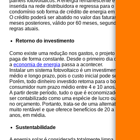
painéis fotovoltaicos. A energia remanescente é
inserida na rede distribuidora e regressa para o
condomínio sob forma de crédito de energia em kW/h.
O crédito poderá ser abatido no valor das faturas nos
meses posteriores, válido por 60 meses, segundo as
regras atuais.
Retorno do investimento
Como existe uma redução nos gastos, o projeto se
paga de forma constante. Desde o primeiro dia de uso,
a
economia de energia
passa a acontecer.
Instalar um sistema fotovoltaico é um investimento de
médio e longo prazo, pois o custo inicial pode ser alto.
Porém, todo dinheiro investido retorna para o bolso do
consumidor num prazo médio entre 4 e 10 anos.
A partir deste período, tudo o que é economizado pode
ser contabilizado como uma espécie de lucro ou alívio
no orçamento. Portanto, trata-se de uma alternativa
muito rentável e que oferece benefícios de 20 a 30
anos, em média.
Sustentabilidade
A energia solar é considerada totalmente limpa, não