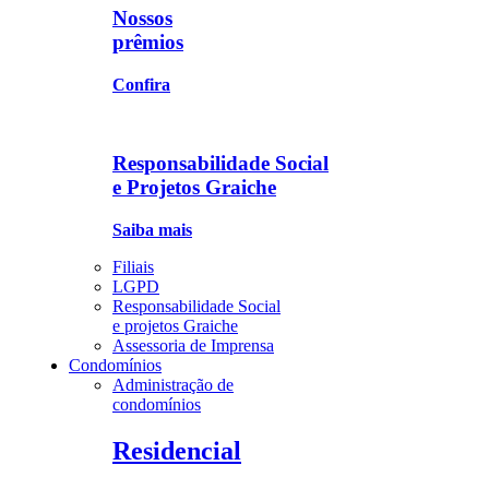
Nossos
prêmios
Confira
Responsabilidade Social
e Projetos Graiche
Saiba mais
Filiais
LGPD
Responsabilidade Social
e projetos Graiche
Assessoria de Imprensa
Condomínios
Administração de
condomínios
Residencial