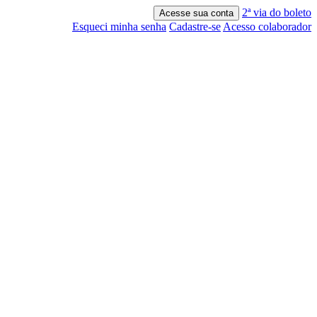
2ª via do boleto
Acesse sua conta
Esqueci minha senha
Cadastre-se
Acesso colaborador