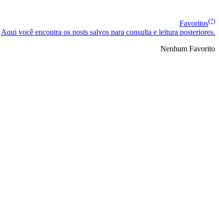
(?)
Favoritos
Aqui você encontra os posts salvos para consulta e leitura posteriores.
Nenhum Favorito