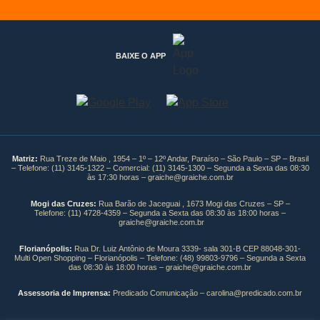
BAIXE O APP
Matriz:
Rua Treze de Maio , 1954 – 1º – 12º Andar, Paraíso – São Paulo – SP – Brasil
– Telefone:
(11) 3145-1322
– Comercial:
(11) 3145-1300
– Segunda a Sexta das 08:30
às 17:30 horas –
graiche@graiche.com.br
Mogi das Cruzes:
Rua Barão de Jaceguai , 1673 Mogi das Cruzes – SP –
Telefone:
(11) 4728-4359
– Segunda a Sexta das 08:30 às 18:00 horas –
graiche@graiche.com.br
Florianópolis:
Rua Dr. Luiz Antônio de Moura 3339- sala 301-B CEP 88048-301-
Multi Open Shopping – Florianópolis – Telefone: (48) 99803-9796 – Segunda a Sexta
das 08:30 às 18:00 horas –
graiche@graiche.com.br
Assessoria de Imprensa:
Predicado Comunicação –
carolina@predicado.com.br