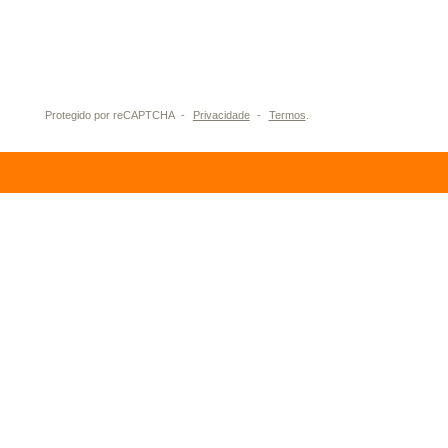
Eu aceito receber informações sobre o Grupo
Graiche por e-mail, Whatsapp, SMS e/ou telefone.
Protegido por reCAPTCHA
-
Privacidade
-
Termos
.