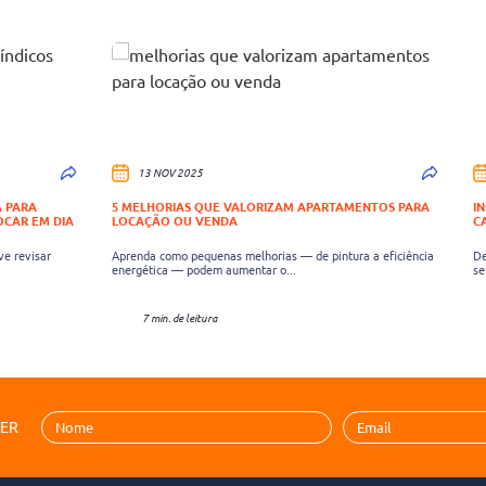
13 NOV 2025
 PARA
5 MELHORIAS QUE VALORIZAM APARTAMENTOS PARA
I
OCAR EM DIA
LOCAÇÃO OU VENDA
C
ve revisar
Aprenda como pequenas melhorias — de pintura a eficiência
De
energética — podem aumentar o...
se
7 min. de leitura
TER