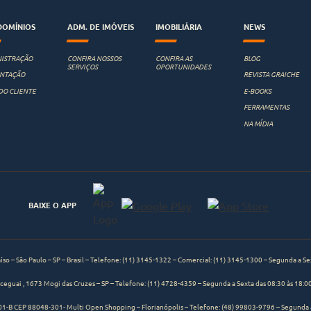
OMÍNIOS
ADM. DE IMÓVEIS
IMOBILIÁRIA
NEWS
ISTRAÇÃO
CONFIRA NOSSOS
CONFIRA AS
BLOG
SERVIÇOS
OPORTUNIDADES
ANTAÇÃO
REVISTA GRAICHE
DO CLIENTE
E-BOOKS
FERRAMENTAS
NA MÍDIA
BAIXE O APP
so – São Paulo – SP – Brasil – Telefone:
(11) 3145-1322
– Comercial:
(11) 3145-1300
– Segunda a Sex
ceguai , 1673 Mogi das Cruzes – SP – Telefone:
(11) 4728-4359
– Segunda a Sexta das 08:30 às 18:0
01-B CEP 88048-301- Multi Open Shopping – Florianópolis – Telefone: (48) 99803-9796 – Segunda a