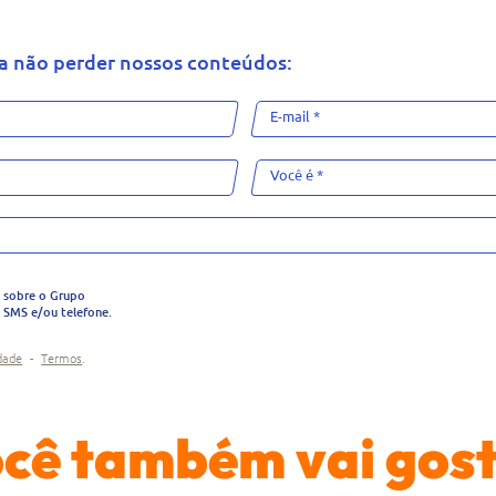
ra não perder nossos conteúdos:
s sobre o Grupo
 SMS e/ou telefone.
dade
-
Termos
.
cê também vai gos