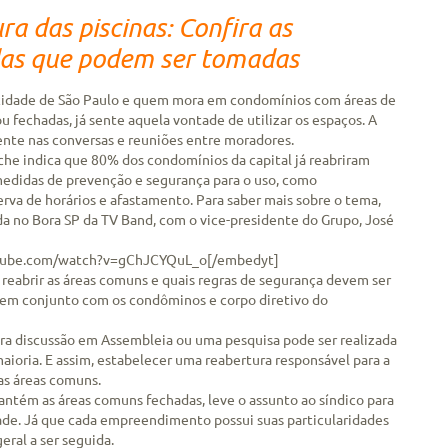
a das piscinas: Confira as
idas que podem ser tomadas
à cidade de São Paulo e quem mora em condomínios com áreas de
ou fechadas, já sente aquela vontade de utilizar os espaços. A
ente nas conversas e reuniões entre moradores.
he indica que 80% dos condomínios da capital já reabriram
medidas de prevenção e segurança para o uso, como
erva de horários e afastamento. Para saber mais sobre o tema,
da no Bora SP da TV Band, com o vice-presidente do Grupo, José
utube.com/watch?v=gChJCYQuL_o[/embedyt]
reabrir as áreas comuns e quais regras de segurança devem ser
 em conjunto com os condôminos e corpo diretivo do
ra discussão em Assembleia ou uma pesquisa pode ser realizada
aioria. E assim, estabelecer uma reabertura responsável para a
ras áreas comuns.
ntém as áreas comuns fechadas, leve o assunto ao síndico para
ade. Já que cada empreendimento possui suas particularidades
geral a ser seguida.