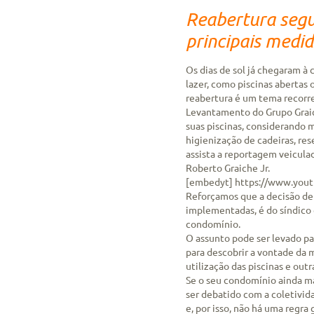
Reabertura segur
principais med
Os dias de sol já chegaram 
lazer, como piscinas abertas 
reabertura é um tema recorr
Levantamento do Grupo Graic
suas piscinas, considerando 
higienização de cadeiras, res
assista a reportagem veicula
Roberto Graiche Jr.
[embedyt] https://www.yo
Reforçamos que a decisão de 
implementadas, é do síndico
condomínio.
O assunto pode ser levado pa
para descobrir a vontade da m
utilização das piscinas e out
Se o seu condomínio ainda ma
ser debatido com a coletivid
e, por isso, não há uma regra 