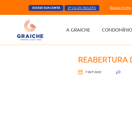
Esqueci minha
2ª VIA DO BOLETO
ACESSE SUA CONTA
A GRAICHE
CONDOMÍNI
REABERTURA 
7 OUT 2020