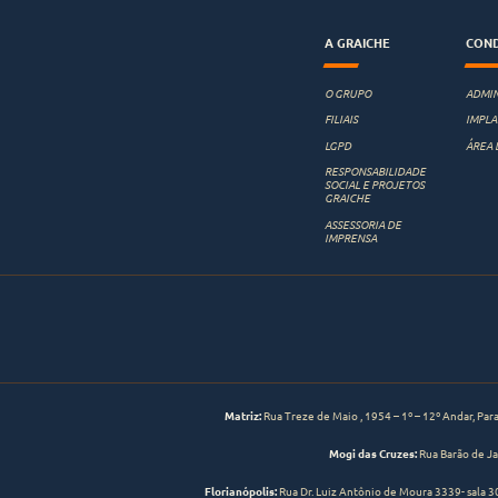
A GRAICHE
COND
O GRUPO
ADMIN
FILIAIS
IMPL
LGPD
ÁREA 
RESPONSABILIDADE
SOCIAL E PROJETOS
GRAICHE
ASSESSORIA DE
IMPRENSA
Matriz:
Rua Treze de Maio , 1954 – 1º – 12º Andar, Paraí
Mogi das Cruzes:
Rua Barão de Ja
Florianópolis:
Rua Dr. Luiz Antônio de Moura 3339- sala 3