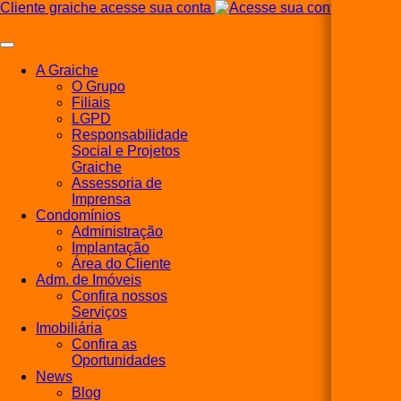
Cliente graiche acesse sua conta
A Graiche
O Grupo
Filiais
LGPD
Responsabilidade
Social e Projetos
Graiche
Assessoria de
Imprensa
Condomínios
Administração
Implantação
Área do Cliente
Adm. de Imóveis
Confira nossos
Serviços
Imobiliária
Confira as
Oportunidades
News
Blog