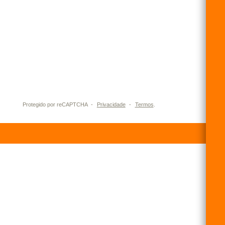
Eu aceito receber informações sobre o Grupo
Graiche por e-mail, Whatsapp, SMS e/ou telefone.
Protegido por reCAPTCHA
-
Privacidade
-
Termos
.