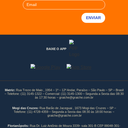
BAIXE O APP
Matriz:
Rua Treze de Maio , 1954 – 1º – 12º Andar, Paraíso – São Paulo – SP – Brasil
– Telefone:
(11) 3145-1322
– Comercial:
(11) 3145-1300
– Segunda a Sexta das 08:30
às 17:30 horas –
graiche@graiche.com.br
Mogi das Cruzes:
Rua Barão de Jaceguai , 1673 Mogi das Cruzes – SP –
Telefone:
(11) 4728-4359
– Segunda a Sexta das 08:30 às 18:00 horas –
graiche@graiche.com.br
Florianópolis:
Rua Dr. Luiz Antônio de Moura 3339- sala 301-B CEP 88048-301-