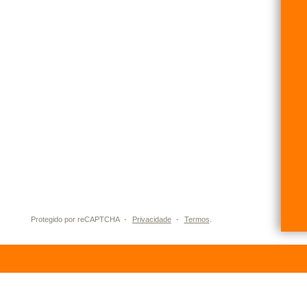
Eu aceito receber informações sobre o Grupo
Graiche por e-mail, Whatsapp, SMS e/ou telefone.
Protegido por reCAPTCHA
-
Privacidade
-
Termos
.