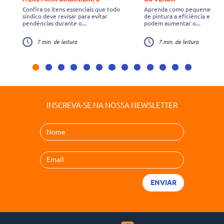
COLOCAR EM DIA NO INÍCIO DE
Confira os itens essenciais que todo
Aprenda como pequenas mel
2026
síndico deve revisar para evitar
de pintura a eficiência ener
pendências durante o...
podem aumentar o...
7 min. de leitura
7 min. de leitura
INSCREVA-SE NA NOSSA NEWSLETTER