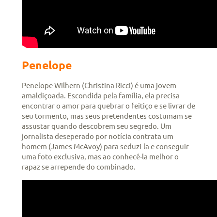
Penelope
Penelope Wilhern (Christina Ricci) é uma jovem
amaldiçoada. Escondida pela família, ela precisa
encontrar o amor para quebrar o feitiço e se livrar de
seu tormento, mas seus pretendentes costumam se
assustar quando descobrem seu segredo. Um
jornalista deseperado por notícia contrata um
homem (James McAvoy) para seduzi-la e conseguir
uma foto exclusiva, mas ao conhecê-la melhor o
rapaz se arrepende do combinado.