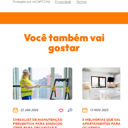
-
Privacidade
-
Termos
Protegido por reCAPTCHA
.
Você também vai
gostar
22 JAN 2026
13 NOV 2025
CHECKLIST DE MANUTENÇÃO
5 MELHORIAS QUE VALOR
PREVENTIVA PARA SÍNDICOS:
APARTAMENTOS PARA LO
ITENS PARA ORGANIZAR E
OU VENDA