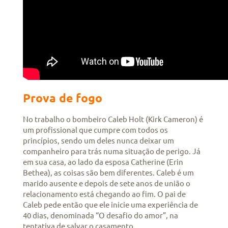
Prova de fogo
No trabalho o bombeiro Caleb Holt (Kirk Cameron) é
um profissional que cumpre com todos os
princípios, sendo um deles nunca deixar um
companheiro para trás numa situação de perigo. Já
em sua casa, ao lado da esposa Catherine (Erin
Bethea), as coisas são bem diferentes. Caleb é um
marido ausente e depois de sete anos de união o
relacionamento está chegando ao fim. O pai de
Caleb pede então que ele inicie uma experiência de
40 dias, denominada “O desafio do amor”, na
tentativa de salvar o casamento.