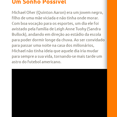
Um Sonho Possível
Michael Oher (Quinton Aaron) era um jovem negro,
filho de uma mãe viciada e não tinha onde morar.
Com boa vocação para os esportes, um dia ele foi
avistado pela família de Leigh Anne Tuohy (Sandra
Bullock), andando em direção ao estádio da escola
para poder dormir longe da chuva. Ao ser convidado
para passar uma noite na casa dos milionários,
Michael não tinha ideia que aquele dia iria mudar
para sempre a sua vida, tornando-se mais tarde um
astro do futebol americano.