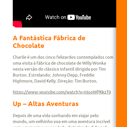
A Fantástica Fábrica de
Chocolate
Charlie é um dos cinco felizardos contemplados com
uma visita à fábrica de chocolate de Willy Wonka
nesta versão do clássico infantil dirigida por Tim
Burton. Estrelando: Johnny Depp, Freddie
Highmore, David Kelly. Direção: Tim Burton.
https://www.youtube.com/watch?v=t6soWPKkzT0
Up – Altas Aventuras
Depois de uma vida sonhando em viajar pelo
mundo, um velhinho voa em uma aventura incrível