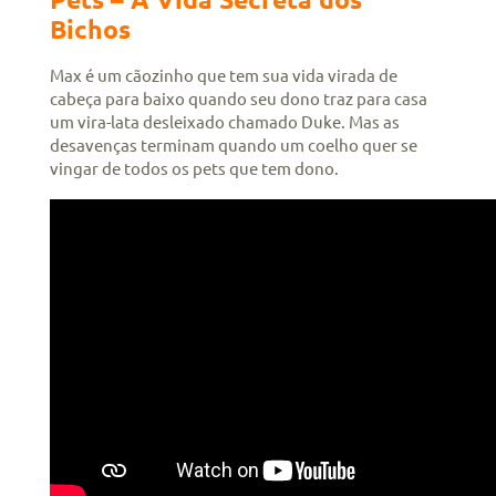
Bichos
Max é um cãozinho que tem sua vida virada de
cabeça para baixo quando seu dono traz para casa
um vira-lata desleixado chamado Duke. Mas as
desavenças terminam quando um coelho quer se
vingar de todos os pets que tem dono.