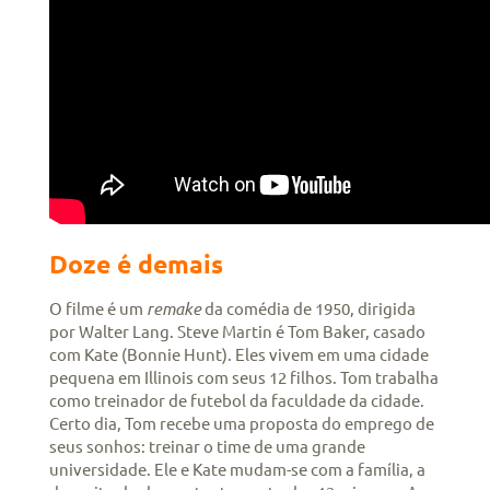
Doze é demais
O filme é um
remake
da comédia de 1950, dirigida
por Walter Lang. Steve Martin é Tom Baker, casado
com Kate (Bonnie Hunt). Eles vivem em uma cidade
pequena em Illinois com seus 12 filhos. Tom trabalha
como treinador de futebol da faculdade da cidade.
Certo dia, Tom recebe uma proposta do emprego de
seus sonhos: treinar o time de uma grande
universidade. Ele e Kate mudam-se com a família, a