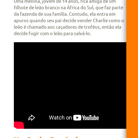
Uma menina, jovem de 14 anos, fica amiga de um
filhote de leão branco na África do Sul, que faz parte
da fazenda de sua família. Contudo, ela entra em
apuros quando seu pai decide vender Charlie como o
leão é chamado aos caçadores de troféus, então ela
decide fugir com o leão para salvá-lo.