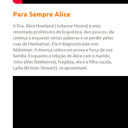
Para Sempre Alice
A Dra. Alice Howland (Julianne Moore) é uma
renomada professora de linguística. Aos poucos, ela
começa a esquecer certas palavras e se perder pelas
ruas de Manhattan. Ela é diagnosticada com
Alzheimer. A doença coloca em prova a força de sua
família. Enquanto a relação de Alice com o marido,
John (Alec Baldwinse), fragiliza, ela e a filha caçula,
Lydia (Kristen Stewart), se aproximam.