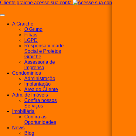
Cliente graiche acesse sua conta
A Graiche
O Grupo
Filiais
LGPD
Responsabilidade
Social e Projetos
Graiche
Assessoria de
Imprensa
Condomínios
Administração
Implantação
Área do Cliente
Adm. de Imóveis
Confira nossos
Serviços
Imobiliária
Confira as
Oportunidades
News
Blog