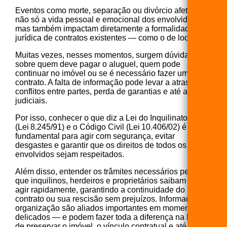
Eventos como morte, separação ou divórcio afetam
não só a vida pessoal e emocional dos envolvidos,
mas também impactam diretamente a formalidade
jurídica de contratos existentes — como o de locação.
Muitas vezes, nesses momentos, surgem dúvidas
sobre quem deve pagar o aluguel, quem pode
continuar no imóvel ou se é necessário fazer um novo
contrato. A falta de informação pode levar a atrasos,
conflitos entre partes, perda de garantias e até ações
judiciais.
Por isso, conhecer o que diz a Lei do Inquilinato
(Lei 8.245/91) e o Código Civil (Lei 10.406/02) é
fundamental para agir com segurança, evitar
desgastes e garantir que os direitos de todos os
envolvidos sejam respeitados.
Além disso, entender os trâmites necessários permite
que inquilinos, herdeiros e proprietários saibam como
agir rapidamente, garantindo a continuidade do
contrato ou sua rescisão sem prejuízos. Informação e
organização são aliados importantes em momentos
delicados — e podem fazer toda a diferença na hora
de preservar o imóvel, o vínculo contratual e até o bom