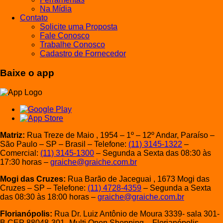
Na Mídia
Contato
Solicite uma Proposta
Fale Conosco
Trabalhe Conosco
Cadastro de Fornecedor
Baixe o app
Matriz:
Rua Treze de Maio , 1954 – 1º – 12º Andar, Paraíso –
São Paulo – SP – Brasil – Telefone:
(11) 3145-1322
–
Comercial:
(11) 3145-1300
– Segunda a Sexta das 08:30 às
17:30 horas –
graiche@graiche.com.br
Mogi das Cruzes:
Rua Barão de Jaceguai , 1673 Mogi das
Cruzes – SP – Telefone:
(11) 4728-4359
– Segunda a Sexta
das 08:30 às 18:00 horas –
graiche@graiche.com.br
Florianópolis:
Rua Dr. Luiz Antônio de Moura 3339- sala 301-
B CEP 88048-301- Multi Open Shopping – Florianópolis –