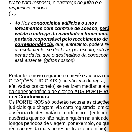
prazo para resposta, o endereço do juízo e o
respectivo cartório.
(…)
4o Nos
condomínios edilícios ou nos
loteamentos com controle de acesso
,
será
válida a entrega do mandado a funcionário da
portaria responsável pelo recebimento de
correspondência
, que, entretanto, poderá recusar
o recebimento, se declarar, por escrito, sob as
penas da lei, que o destinatário da correspondência
está ausente. (grifos nossos).
Portanto, o novo regramento prevê e autoriza que as
CITAÇÕES JUDICIAIS (que são, via de regra,
efetivadas por correio) se
realizem mediante a entrega
da correspondência de citação
AOS PORTEIROS
dos Condomínios
.
Os PORTEIROS só poderão recusar as citações
judiciais que chegam, via carta registrada, em caso de
ausência do destinatário-condômino – (entendendo-se
ausência quando não haja ninguém na unidade por
longos períodos de viagem, por exemplo, ou quando o
réu não resida mais no respectivo condomínio).