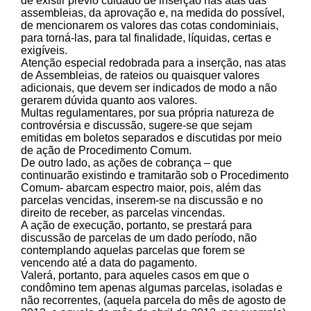
de existir prévio cuidado de inserção nas atas das
assembleias, da aprovação e, na medida do possível,
de mencionarem os valores das cotas condominiais,
para torná-las, para tal finalidade, líquidas, certas e
exigíveis.
Atenção especial redobrada para a inserção, nas atas
de Assembleias, de rateios ou quaisquer valores
adicionais, que devem ser indicados de modo a não
gerarem dúvida quanto aos valores.
Multas regulamentares, por sua própria natureza de
controvérsia e discussão, sugere-se que sejam
emitidas em boletos separados e discutidas por meio
de ação de Procedimento Comum.
De outro lado, as ações de cobrança – que
continuarão existindo e tramitarão sob o Procedimento
Comum- abarcam espectro maior, pois, além das
parcelas vencidas, inserem-se na discussão e no
direito de receber, as parcelas vincendas.
A ação de execução, portanto, se prestará para
discussão de parcelas de um dado período, não
contemplando aquelas parcelas que forem se
vencendo até a data do pagamento.
Valerá, portanto, para aqueles casos em que o
condômino tem apenas algumas parcelas, isoladas e
não recorrentes, (aquela parcela do mês de agosto de