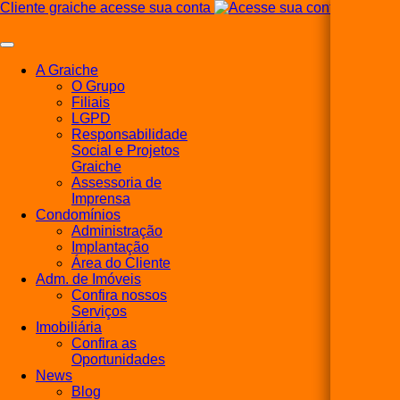
Cliente graiche acesse sua conta
A Graiche
O Grupo
Filiais
LGPD
Responsabilidade
Social e Projetos
Graiche
Assessoria de
Imprensa
Condomínios
Administração
Implantação
Área do Cliente
Adm. de Imóveis
Confira nossos
Serviços
Imobiliária
Confira as
Oportunidades
News
Blog