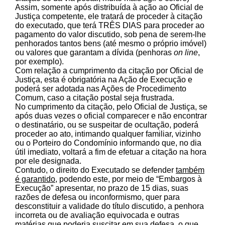
Assim, somente após distribuída à ação ao Oficial de
Justiça competente, ele tratará de proceder à citação
do executado, que terá TRÊS DIAS para proceder ao
pagamento do valor discutido, sob pena de serem-lhe
penhorados tantos bens (até mesmo o próprio imóvel)
ou valores que garantam a dívida (penhoras
on line
,
por exemplo).
Com relação a cumprimento da citação por Oficial de
Justiça, esta é obrigatória na Ação de Execução e
poderá ser adotada nas Ações de Procedimento
Comum, caso a citação postal seja frustrada.
No cumprimento da citação, pelo Oficial de Justiça, se
após duas vezes o oficial comparecer e não encontrar
o destinatário, ou se suspeitar de ocultação, poderá
proceder ao ato, intimando qualquer familiar, vizinho
ou o Porteiro do Condomínio informando que, no dia
útil imediato, voltará a fim de efetuar a citação na hora
por ele designada.
Contudo, o direito do Executado se defender
também
é garantido
, podendo este, por meio de “Embargos à
Execução” apresentar, no prazo de 15 dias, suas
razões de defesa ou inconformismo, quer para
desconstituir a validade do título discutido, a penhora
incorreta ou de avaliação equivocada e outras
matérias que poderia suscitar em sua defesa, o que,