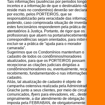
Tais informações (ausências por períodos longos ou
incertos e a informação de que o destinatário não
reside mais no condomínio) deverão ser declaradas,
por escrito, pelos PORTEIROS, que se
responsabilizarão pela veracidade das informações,
podendo, caso comprovada situação de inverdade,
estes funcionários responderem pela prática de atos
atentatórios à Justiça. Portanto, de rigor que os
profissionais que atuem na portaria/recebimento de
correspondências sejam orientados, para inibir-se e
excluir-se a prática de “ajuda para o morador
camarada”.
Sugerimos que os Condomínios mantenham o
cadastro de todos os condôminos/moradores
atualizados, para que os PORTEIROS possam
recepcionar as citações judiciais dirigidas a
condôminos/moradores ou, eventualmente, recusem o
recebimento, fundamentando-o nas informações deste
cadastro.
Aliás, tal atualização de cadastro é objeto de
campanha ostensiva realizada pela Administradora
Graiche junto a seus clientes, por meio de circulares,
comunicados,
flyers
para elevadores, etc., destinada,
originalmente, a dar atendimento de obrigação
imposta pela FEBRABAN, de obrigatoriamente