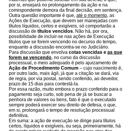
por si, ensejará no prolongamento da ação e na
correspondente demora da final decisão, em sentença.
Outra questão importante é que,
até o momento
, as
Ações de Execução, que devem ser manejadas com
títulos líquidos, certos e exigíveis, só comportarão a
discussão de
títulos vencidos
. Não há, por ora,
possibilidade de incluir-se nas ações de Execução
títulos que se forem vencendo no decurso do tempo,
enquanto a discussão encontra-se no Judiciário.
Para discussão que envolva
cotas vencidas e
as que
forem se vencendo
, no curso da discussão
processual, o meio adequado é pelo ajuizamento de
Ação de Procedimento Comum
– cujo nascimento é,
por outro lado, mais ágil, já que a citação se dará, via
de regra, por via postal, sendo conferido, ao devedor,
prazo de 15 dias para contestá-la.
Por essa razão, muito embora o prazo conferido para o
pagamento seja curto, sob pena de já se buscar a
penhora de valores ou bens, fato é que o executado
sempre poderá exercer seu direito de defesa, o que,
em si, prolongará o tempo de resolução processual
definitiva.
Em suma: a ação de execução se dirige para títulos
certos, líquidos e exigíveis, ou seja, primeiramente, há