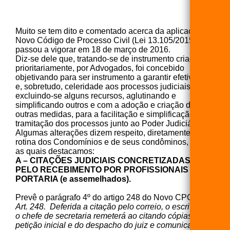
Muito se tem dito e comentado acerca da aplicação do
Novo Código de Processo Civil (Lei 13.105/2015), que
passou a vigorar em 18 de março de 2016.
Diz-se dele que, tratando-se de instrumento criado,
prioritariamente, por Advogados, foi concebido
objetivando para ser instrumento a garantir efetividade
e, sobretudo, celeridade aos processos judiciais,
excluindo-se alguns recursos, aglutinando e
simplificando outros e com a adoção e criação de
outras medidas, para a facilitação e simplificação na
tramitação dos processos junto ao Poder Judiciário.
Algumas alterações dizem respeito, diretamente, à
rotina dos Condomínios e de seus condôminos, dentre
as quais destacamos:
A – CITAÇÕES JUDICIAIS CONCRETIZADAS
PELO RECEBIMENTO POR PROFISSIONAIS DA
PORTARIA (e assemelhados).
Prevê o parágrafo 4º do artigo 248 do Novo CPC:
Art. 248. Deferida a citação pelo correio, o escrivão ou
o chefe de secretaria remeterá ao citando cópias da
petição inicial e do despacho do juiz e comunicará o