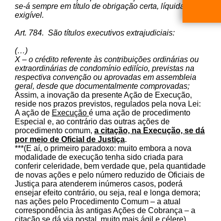
se-á sempre em título de obrigação certa, líquida e
exigível.
Art. 784. São títulos executivos extrajudiciais:
(…)
X – o crédito referente às contribuições ordinárias ou
extraordinárias de condomínio edilício, previstas na
respectiva convenção ou aprovadas em assembleia
geral, desde que documentalmente comprovadas;
Assim, a inovação da presente Ação de Execução,
reside nos prazos previstos, regulados pela nova Lei:
A ação de
Execução
é uma ação de procedimento
Especial e, ao contrário das outras ações de
procedimento comum,
a citação, na Execução, se dá
por meio de Oficial de Justiça
.
***(E aí, o primeiro paradoxo: muito embora a nova
modalidade de execução tenha sido criada para
conferir celeridade, bem verdade que, pela quantidade
de novas ações e pelo número reduzido de Oficiais de
Justiça para atenderem inúmeros casos, poderá
ensejar efeito contrário, ou seja, real e longa demora;
nas ações pelo Procedimento Comum – a atual
correspondência às antigas Ações de Cobrança – a
citação se dá via postal, muito mais ágil e célere)