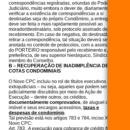
correspondências registradas, oriundas do Poder
Judiciário, muito embora o dever de, diariamente,
verificar a existência de correspondências a si
destinadas seja do próprio Condômino, a entrega
deve ser feita o mais rapidamente possível ao
morador/destinatário, sob protocolo assinado de
recebimento. Em caso de negativa, do destinatário, em
retirar a correspondência, tal situação deverá ser
anotada no controle de protocolos, com a assinatura
do PORTEIRO responsável pelo recebimento e, de
preferência, de seu superior hierárquico, Síndico ou
membro do Conselho.
B – RECUPERAÇÃO DE INADIMPLÊNCIA DE
COTAS CONDOMINIAIS
O Novo CPC incluiu no rol de títulos executivos
extrajudiciais – ou seja, aqueles que podem ser
judicialmente discutidos por meio de Ação de
Execução – dentre outros, os créditos,
documentalmente comprovados
, de aluguel de
imóvel e seus encargos acessórios,
taxas e
despesas de condomínio
.
Tal previsão está nos artigos 783 e 784, inciso X, do
Novo CPC:
Art. 783. A execução para cobrança de crédito fundar-