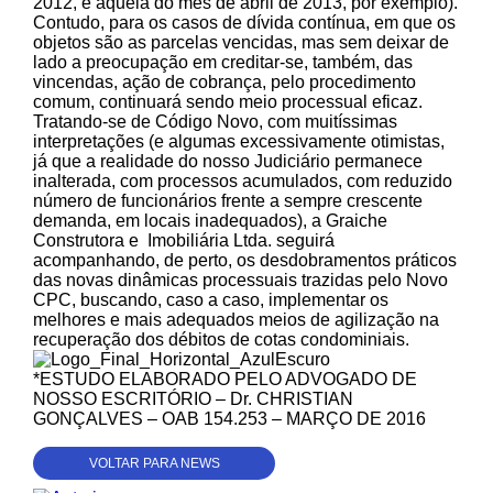
2012, e aquela do mês de abril de 2013, por exemplo).
Contudo, para os casos de dívida contínua, em que os
objetos são as parcelas vencidas, mas sem deixar de
lado a preocupação em creditar-se, também, das
vincendas, ação de cobrança, pelo procedimento
comum, continuará sendo meio processual eficaz.
Tratando-se de Código Novo, com muitíssimas
interpretações (e algumas excessivamente otimistas,
já que a realidade do nosso Judiciário permanece
inalterada, com processos acumulados, com reduzido
número de funcionários frente a sempre crescente
demanda, em locais inadequados), a Graiche
Construtora e Imobiliária Ltda. seguirá
acompanhando, de perto, os desdobramentos práticos
das novas dinâmicas processuais trazidas pelo Novo
CPC, buscando, caso a caso, implementar os
melhores e mais adequados meios de agilização na
recuperação dos débitos de cotas condominiais.
*ESTUDO ELABORADO PELO ADVOGADO DE
NOSSO ESCRITÓRIO – Dr. CHRISTIAN
GONÇALVES – OAB 154.253 – MARÇO DE 2016
VOLTAR PARA NEWS