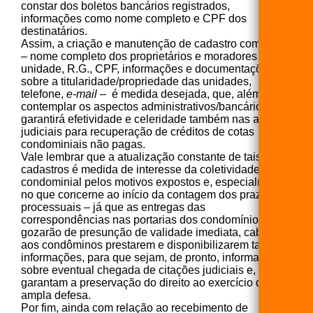
constar dos boletos bancários registrados,
informações como nome completo e CPF dos
destinatários.
Assim, a criação e manutenção de cadastro completo
– nome completo dos proprietários e moradores da
unidade, R.G., CPF, informações e documentações
sobre a titularidade/propriedade das unidades,
telefone,
e-mail
– é medida desejada, que, além de
contemplar os aspectos administrativos/bancários,
garantirá efetividade e celeridade também nas ações
judiciais para recuperação de créditos de cotas
condominiais não pagas.
Vale lembrar que a atualização constante de tais
cadastros é medida de interesse da coletividade
condominial pelos motivos expostos e, especialmente
no que concerne ao início da contagem dos prazos
processuais – já que as entregas das
correspondências nas portarias dos condomínios,
gozarão de presunção de validade imediata, cabendo
aos condôminos prestarem e disponibilizarem tais
informações, para que sejam, de pronto, informados
sobre eventual chegada de citações judiciais e, assim,
garantam a preservação do direito ao exercício da
ampla defesa.
Por fim, ainda com relação ao recebimento de