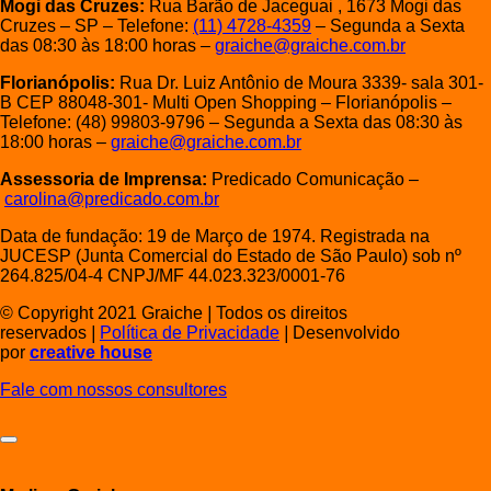
Mogi das Cruzes:
Rua Barão de Jaceguai , 1673 Mogi das
Cruzes – SP – Telefone:
(11) 4728-4359
– Segunda a Sexta
das 08:30 às 18:00 horas –
graiche@graiche.com.br
Florianópolis:
Rua Dr. Luiz Antônio de Moura 3339- sala 301-
B CEP 88048-301- Multi Open Shopping – Florianópolis –
Telefone: (48) 99803-9796 – Segunda a Sexta das 08:30 às
18:00 horas –
graiche@graiche.com.br
Assessoria de Imprensa:
Predicado Comunicação –
carolina@predicado.com.br
Data de fundação: 19 de Março de 1974. Registrada na
JUCESP (Junta Comercial do Estado de São Paulo) sob nº
264.825/04-4 CNPJ/MF 44.023.323/0001-76
© Copyright 2021 Graiche
|
Todos os direitos
reservados
|
Política de Privacidade
|
Desenvolvido
por
creative house
Fale com nossos consultores