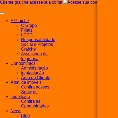
Cliente graiche acesse sua conta
A Graiche
O Grupo
Filiais
LGPD
Responsabilidade
Social e Projetos
Graiche
Assessoria de
Imprensa
Condomínios
Administração
Implantação
Área do Cliente
Adm. de Imóveis
Confira nossos
Serviços
Imobiliária
Confira as
Oportunidades
News
Blog