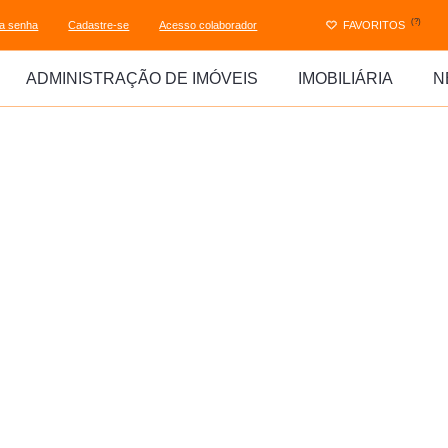
(?)
ha senha
Cadastre-se
Acesso colaborador
FAVORITOS
ADMINISTRAÇÃO DE IMÓVEIS
IMOBILIÁRIA
N